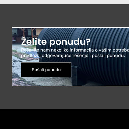
Želite ponudu?
Pošaljite nam nekoliko informacija o vašim potre
predložili odgovarajuće rešenje i poslali ponudu.
Pošali ponudu