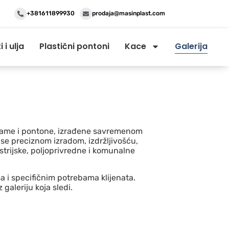
+381611899930
prodaja@masinplast.com
i ulja
Plastični pontoni
Kace
Galerija
e jame i pontone, izrađene savremenom
u se preciznom izradom, izdržljivošću,
strijske, poljoprivredne i komunalne
 i specifičnim potrebama klijenata.
galeriju koja sledi.