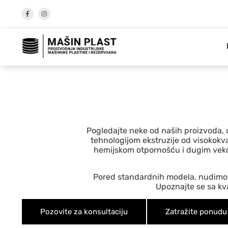
Pogledajte neke od naših proizvoda, 
tehnologijom ekstruzije od visokokval
hemijskom otpornošću i dugim vekom 
Pored standardnih modela, nudimo i
Upoznajte se sa kva
Pozovite za konsultaciju
Zatražite ponudu