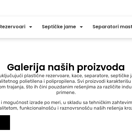
Rezervoari
Septičke jame
Separatori masti 
Galerija naših proizvoda
uključujući plastične rezervoare, kace, separatore, septičk
itetnog polietilena i polipropilena. Svi proizvodi karakteriš
trajanja, što ih čini pouzdanim rešenjima za različite indu
primene.
 mogućnost izrade po meri, u skladu sa tehničkim zahtevima
litetom, funkcionalnošću i raznovrsnošću naših rešenja kroz 