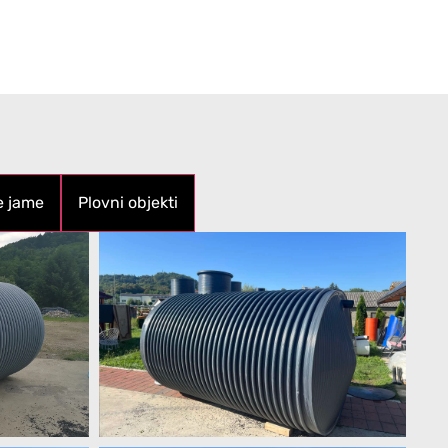
e jame
Plovni objekti