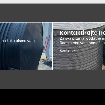
Kontaktirajte n
Za sva pitanja, dodatne in
bama kako bismo vam
Rado ćemo vam pomoći i 
Kontakt