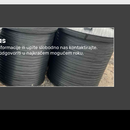
as
formacije ili upite slobodno nas kontaktirajte.
odgovoriti u najkraćem mogućem roku.