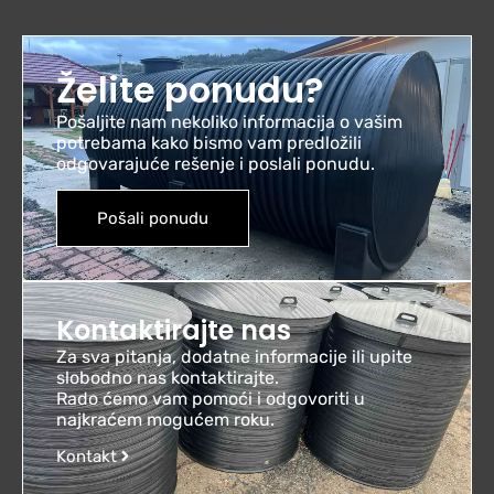
Želite ponudu?
Pošaljite nam nekoliko informacija o vašim
potrebama kako bismo vam predložili
odgovarajuće rešenje i poslali ponudu.
Pošali ponudu
Kontaktirajte nas
Za sva pitanja, dodatne informacije ili upite
slobodno nas kontaktirajte.
Rado ćemo vam pomoći i odgovoriti u
najkraćem mogućem roku.
Kontakt