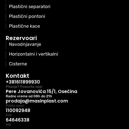
Plastični separatori
Plastični pontoni
Plastične kace
Rezervoari
Navodnjavanje
Horizontalni i vertikalni
Cisterne
Kontakt
+381611899930
Pitanja? Pozovite nas!
Pere Jovanovića 15/1, Osečina
Radno vreme od 08h do 21h
prodaja@masinplast.com
Pišite nam!
110092948
PIB
64646338
MB