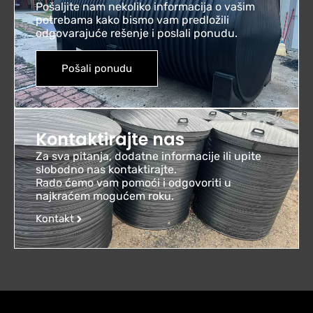
Pošaljite nam nekoliko informacija o vašim
potrebama kako bismo vam predložili
odgovarajuće rešenje i poslali ponudu.
Pošali ponudu
Kontaktirajte nas
Za sva pitanja, dodatne informacije ili upite
slobodno nas kontaktirajte.
Rado ćemo vam pomoći i odgovoriti u
najkraćem mogućem roku.
Kontakt