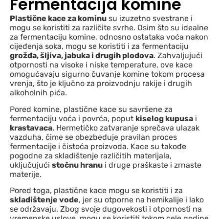
Fermentacija komine
Plastične kace za kominu
su izuzetno svestrane i
mogu se koristiti za različite svrhe. Osim što su idealne
za fermentaciju komine, odnosno ostataka voća nakon
cijeđenja soka, mogu se koristiti i za fermentaciju
grožđa, šljiva, jabuka i drugih plodova
. Zahvaljujući
otpornosti na visoke i niske temperature, ove kace
omogućavaju sigurno čuvanje komine tokom procesa
vrenja, što je ključno za proizvodnju rakije i drugih
alkoholnih pića.
Pored komine, plastične kace su savršene za
fermentaciju voća i povrća, poput
kiselog kupusa
i
krastavaca
. Hermetičko zatvaranje sprečava ulazak
vazduha, čime se obezbeđuje pravilan proces
fermentacije i čistoća proizvoda. Kace su takođe
pogodne za skladištenje različitih materijala,
uključujući
stočnu hranu
i druge praškaste i zrnaste
materije.
Pored toga, plastične kace mogu se koristiti i za
skladištenje vode
, jer su otporne na hemikalije i lako
se održavaju. Zbog svoje dugovekosti i otpornosti na
vremenske uslove, mogu se koristiti tokom cele godine