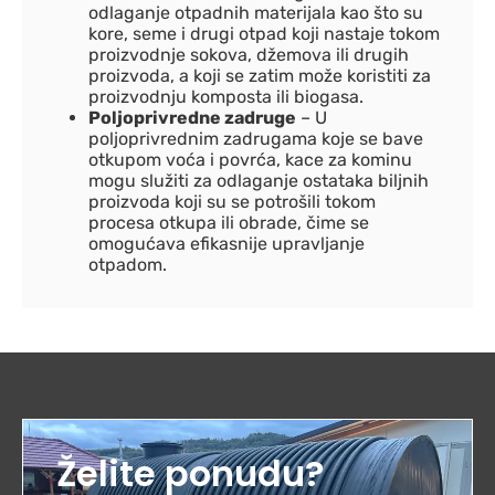
odlaganje otpadnih materijala kao što su
kore, seme i drugi otpad koji nastaje tokom
proizvodnje sokova, džemova ili drugih
proizvoda, a koji se zatim može koristiti za
proizvodnju komposta ili biogasa.
Poljoprivredne zadruge
– U
poljoprivrednim zadrugama koje se bave
otkupom voća i povrća, kace za kominu
mogu služiti za odlaganje ostataka biljnih
proizvoda koji su se potrošili tokom
procesa otkupa ili obrade, čime se
omogućava efikasnije upravljanje
otpadom.
Želite ponudu?