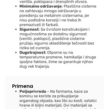
ventila, poklopaca i drenažnih otvora.
Minimalno održavanje
: Plastične cisterne
ne zahtevaju mnogo održavanja u
poređenju sa metalnim cisternama, jer
nisu podložne koroziji i ne treba ih
premazivati ili farbati.
Sigurnost
: Sa čvrstom konstrukcijom i
mogućnostima za dodatnu sigurnost
(ventili, poklopci), plastične cisterne
pružaju sigurno skladištenje tečnosti bez
rizika od curenja.
Dugotrajnost
: Otporne su na
temperaturne promene, hemikalije i druge
spoljne faktore, čime se garantuje njihov
dug vek trajanja.
Primena
Poljoprivreda
– Na farmama, kace za
kominu se koriste za prikupljanje
organskog otpada, kao što su kosti, ostatci
hrane ili biljni materijali. Ovi materijali se