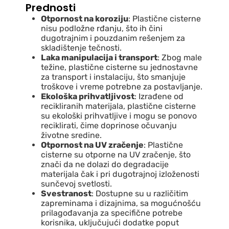
Prednosti
Otpornost na koroziju
: Plastične cisterne
nisu podložne rđanju, što ih čini
dugotrajnim i pouzdanim rešenjem za
skladištenje tečnosti.
Laka manipulacija i transport
: Zbog male
težine, plastične cisterne su jednostavne
za transport i instalaciju, što smanjuje
troškove i vreme potrebne za postavljanje.
Ekološka prihvatljivost
: Izrađene od
recikliranih materijala, plastične cisterne
su ekološki prihvatljive i mogu se ponovo
reciklirati, čime doprinose očuvanju
životne sredine.
Otpornost na UV zračenje
: Plastične
cisterne su otporne na UV zračenje, što
znači da ne dolazi do degradacije
materijala čak i pri dugotrajnoj izloženosti
sunčevoj svetlosti.
Svestranost
: Dostupne su u različitim
zapreminama i dizajnima, sa mogućnošću
prilagođavanja za specifične potrebe
korisnika, uključujući dodatke poput