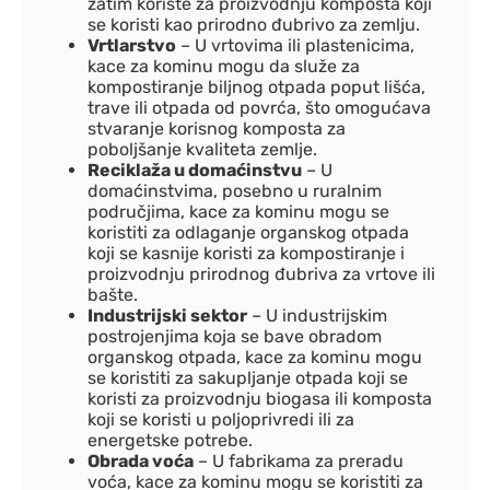
zatim koriste za proizvodnju komposta koji
se koristi kao prirodno đubrivo za zemlju.
Vrtlarstvo
– U vrtovima ili plastenicima,
kace za kominu mogu da služe za
kompostiranje biljnog otpada poput lišća,
trave ili otpada od povrća, što omogućava
stvaranje korisnog komposta za
poboljšanje kvaliteta zemlje.
Reciklaža u domaćinstvu
– U
domaćinstvima, posebno u ruralnim
područjima, kace za kominu mogu se
koristiti za odlaganje organskog otpada
koji se kasnije koristi za kompostiranje i
proizvodnju prirodnog đubriva za vrtove ili
bašte.
Industrijski sektor
– U industrijskim
postrojenjima koja se bave obradom
organskog otpada, kace za kominu mogu
se koristiti za sakupljanje otpada koji se
koristi za proizvodnju biogasa ili komposta
koji se koristi u poljoprivredi ili za
energetske potrebe.
Obrada voća
– U fabrikama za preradu
voća, kace za kominu mogu se koristiti za