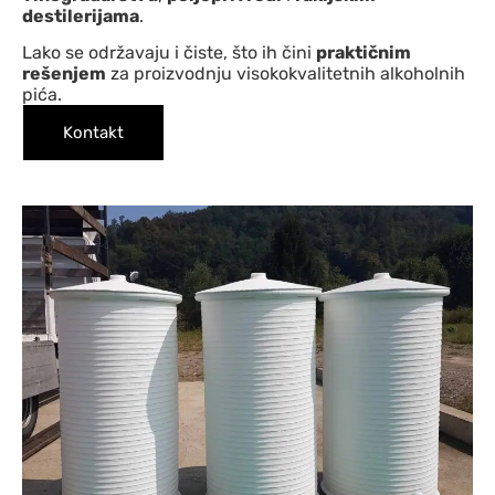
destilerijama
.
Lako se održavaju i čiste, što ih čini
praktičnim
rešenjem
za proizvodnju visokokvalitetnih alkoholnih
pića.
Kontakt