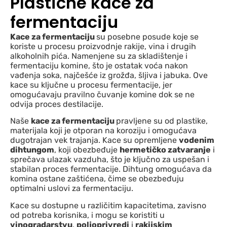
Plastične kace za
fermentaciju
Kace za fermentaciju
su posebne posude koje se
koriste u procesu proizvodnje rakije, vina i drugih
alkoholnih pića. Namenjene su za skladištenje i
fermentaciju komine, što je ostatak voća nakon
vađenja soka, najčešće iz grožđa, šljiva i jabuka. Ove
kace su ključne u procesu fermentacije, jer
omogućavaju pravilno čuvanje komine dok se ne
odvija proces destilacije.
Naše
kace za fermentaciju
pravljene su od plastike,
materijala koji je otporan na koroziju i omogućava
dugotrajan vek trajanja. Kace su opremljene
vodenim
dihtungom
, koji obezbeđuje
hermetičko zatvaranje
i
sprečava ulazak vazduha, što je ključno za uspešan i
stabilan proces fermentacije. Dihtung omogućava da
komina ostane zaštićena, čime se obezbeđuju
optimalni uslovi za fermentaciju.
Kace su dostupne u različitim kapacitetima, zavisno
od potreba korisnika, i mogu se koristiti u
vinogradarstvu
,
poljoprivredi
i
rakijskim