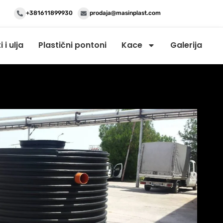
+381611899930
prodaja@masinplast.com
i ulja
Plastični pontoni
Kace
Galerija