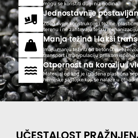
mogu se koristiti dugi niz godina.
Jednostavnije postavljan
Zbog svoje konstrukcije i težine, plastičn
terenu i ne zahtevaju tešku mehanizaciju
Manja težina i lakši tran
Imaju manju težinu od betonskih rezervoa
transport i manipulaciju prilikom isporuke
Otpornost na koroziju i v
Materijal od kog je izrađena plastična se
hemijske sastojke koji se nalaze u otpad
UČESTALOST PRAŽNJEN