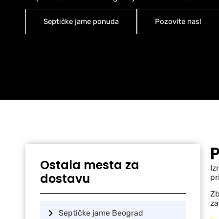
Septičke jame ponuda
Pozovite nas!
Ostala mesta za
Iz
dostavu
pr
Zb
za
Septičke jame Beograd