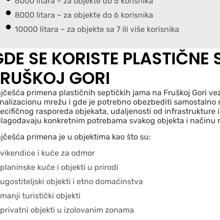
6000 litara – za objekte do 5 korisnika
8000 litara – za objekte do 6 korisnika
10000 litara – za objekte sa 7 ili više korisnika
GDE SE KORISTE PLASTIČNE 
FRUŠKOJ GORI
jčešća primena plastičnih septičkih jama na Fruškoj Gori vez
nalizacionu mrežu i gde je potrebno obezbediti samostalno 
ecifičnog rasporeda objekata, udaljenosti od infrastrukture i
ilagođavaju konkretnim potrebama svakog objekta i načinu 
jčešća primena je u objektima kao što su:
vikendice i kuće za odmor
planinske kuće i objekti u prirodi
ugostiteljski objekti i etno domaćinstva
manji turistički objekti
privatni objekti u izolovanim zonama