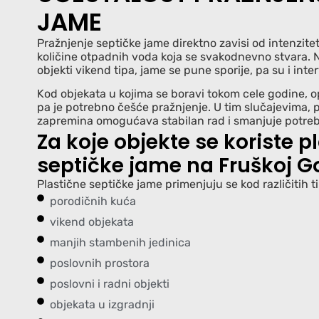
JAME
Pražnjenje septičke jame direktno zavisi od intenzitet
količine otpadnih voda koja se svakodnevno stvara. 
objekti vikend tipa, jame se pune sporije, pa su i inte
Kod objekata u kojima se boravi tokom cele godine, o
pa je potrebno češće pražnjenje. U tim slučajevima, 
zapremina omogućava stabilan rad i smanjuje potreb
Za koje objekte se koriste p
septičke jame na Fruškoj Go
Plastične septičke jame primenjuju se kod različitih t
porodičnih kuća
vikend objekata
manjih stambenih jedinica
poslovnih prostora
poslovni i radni objekti
objekata u izgradnji