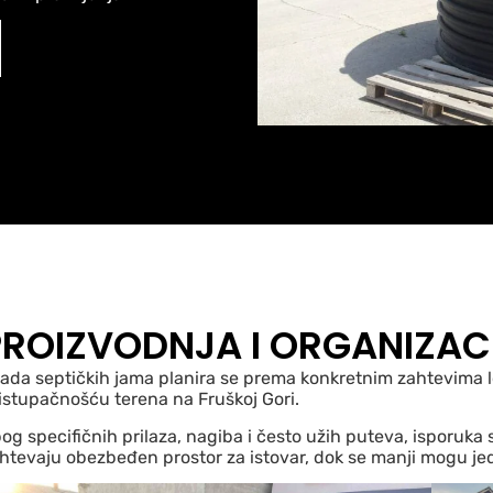
PROIZVODNJA I ORGANIZAC
rada septičkih jama planira se prema konkretnim zahtevima lo
istupačnošću terena na Fruškoj Gori.
og specifičnih prilaza, nagiba i često užih puteva, isporuka 
htevaju obezbeđen prostor za istovar, dok se manji mogu jedn