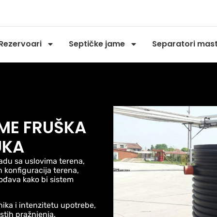
Rezervoari
Septičke jame
Separatori masti 
AME FRUŠKA
UKA
ladu sa uslovima terena,
 konfiguracija terena,
gođava kako bi sistem
ika i intenzitetu upotrebe,
stih pražnjenja.