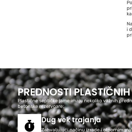
Po
pr
ka
Na
i 
pr
PREDNOSTI PLASTIČNIH
Plastične septičke jame imaju nekoliko važnih predn
betonske rezervoare:
Dug vek trajanja
Zahvaljujući načinu izrade i otpornim mat