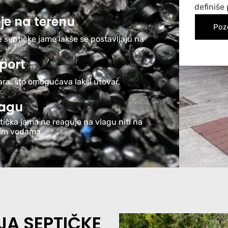
definiše
je na terenu
Poz
e septičke jame lakše se postavljaju na
.
sport
ra, što omogućava lakši utovar,
.
lagu
ptička jama ne reaguje na vlagu niti na
nim vodama,.
JA SEPTIČKE