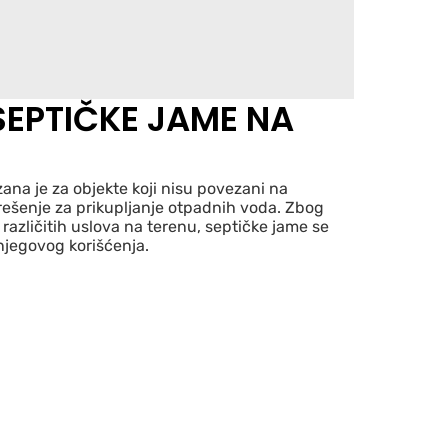
SEPTIČKE JAME NA
ana je za objekte koji nisu povezani na
rešenje za prikupljanje otpadnih voda. Zbog
 različitih uslova na terenu, septičke jame se
njegovog korišćenja.