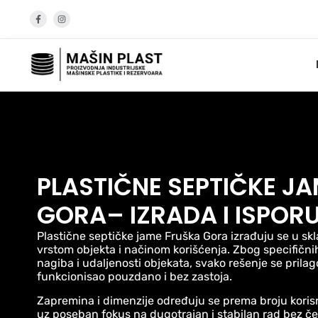
PLASTIČNE SEPTIČKE J
GORA– IZRADA I ISPOR
Plastične septičke jame Fruška Gora izrađuju se u sk
vrstom objekta i načinom korišćenja. Zbog specifičnih
nagiba i udaljenosti objekata, svako rešenje se prila
funkcionisao pouzdano i bez zastoja.
Zapremina i dimenzije određuju se prema broju korisn
uz poseban fokus na dugotrajan i stabilan rad bez če