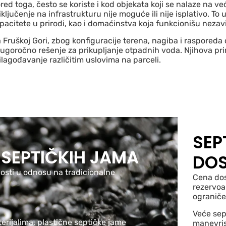
red toga, često se koriste i kod objekata koji se nalaze na 
iključenje na infrastrukturu nije moguće ili nije isplativo. T
pacitete u prirodi, kao i domaćinstva koja funkcionišu neza
 Fruškoj Gori, zbog konfiguracije terena, nagiba i rasporeda
dugoročno rešenje za prikupljanje otpadnih voda. Njihova 
ilagođavanje različitim uslovima na parceli.
SEP
 SEPTIČKIH JAMA
DO
osti u odnosu na tradicionalne
Cena dos
rezervoar
ograniče
Veće sep
erijalima, plastične septičke jame
manevris