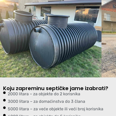
Koju zapreminu septičke jame izabrati?
2000 litara – za objekte do 2 korisnika
3000 litara – za domaćinstva do 3 člana
5000 litara – za veće objekte ili veći broj korisnika