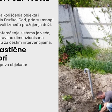
a korišćenja objekta i
Na Fruškoj Gori, gde su mnogi
rvali između pražnjenja duži.
pterećenje sistema je veće,
pravilno dimenzionisana
u za čestim intervencijama.
lastične
ri
ipova objekata: