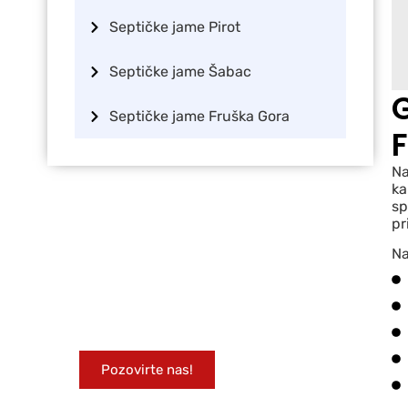
Septičke jame Pirot
Septičke jame Šabac
Septičke jame Fruška Gora
Na
ka
sp
pr
Kontaktirajte nas
Na
poručivanje
Za sve dodatne informacije slobodno
nas pozovite!
Pozovirte nas!