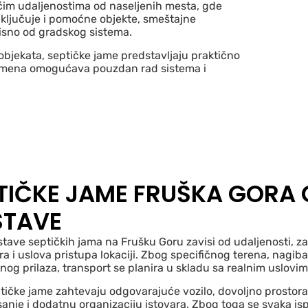
većim udaljenostima od naseljenih mesta, gde
o uključuje i pomoćne objekte, smeštajne
visno od gradskog sistema.
 objekata, septičke jame predstavljaju praktično
primena omogućava pouzdan rad sistema i
TIČKE JAME FRUŠKA GORA
STAVE
tave septičkih jama na Frušku Goru zavisi od udaljenosti, 
a i uslova pristupa lokaciji. Zbog specifičnog terena, nagiba
nog prilaza, transport se planira u skladu sa realnim uslovi
tičke jame zahtevaju odgovarajuće vozilo, dovoljno prostora
anje i dodatnu organizaciju istovara. Zbog toga se svaka is