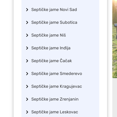
Septičke jame Novi Sad
Septičke jame Subotica
Septičke jame Niš
Septičke jame Inđija
Septičke jame Čačak
Septičke jame Smederevo
Septičke jame Kragujevac
Septičke jame Zrenjanin
Septičke jame Leskovac