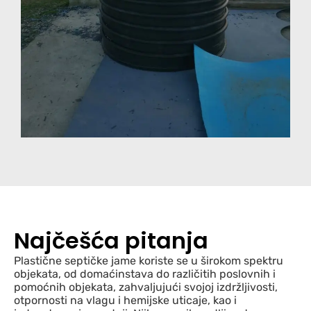
Najčešća pitanja
Plastične septičke jame koriste se u širokom spektru
objekata, od domaćinstava do različitih poslovnih i
pomoćnih objekata, zahvaljujući svojoj izdržljivosti,
otpornosti na vlagu i hemijske uticaje, kao i