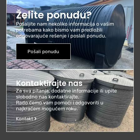
Želite ponudu?
Pošaljite nam nekoliko informacija o vašim
potrebama kako bismo vam predložili
odgovarajuće rešenje i poslali ponudu.
Pošali ponudu
Kontaktirajte nas
Za sva pitanja, dodatne informacije ili upite
slobodno nas kontaktirajte.
Rado ćemo vam pomoći i odgovoriti u
najkraćem mogućem roku.
Kontakt