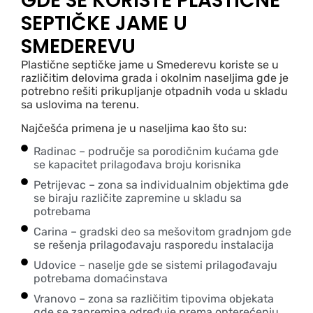
GDE SE KORISTE PLASTIČNE
SEPTIČKE JAME U
SMEDEREVU
Plastične septičke jame u Smederevu koriste se u
različitim delovima grada i okolnim naseljima gde je
potrebno rešiti prikupljanje otpadnih voda u skladu
sa uslovima na terenu.
Najčešća primena je u naseljima kao što su:
Radinac – područje sa porodičnim kućama gde
se kapacitet prilagođava broju korisnika
Petrijevac – zona sa individualnim objektima gde
se biraju različite zapremine u skladu sa
potrebama
Carina – gradski deo sa mešovitom gradnjom gde
se rešenja prilagođavaju rasporedu instalacija
Udovice – naselje gde se sistemi prilagođavaju
potrebama domaćinstava
Vranovo – zona sa različitim tipovima objekata
gde se zapremina određuje prema opterećenju