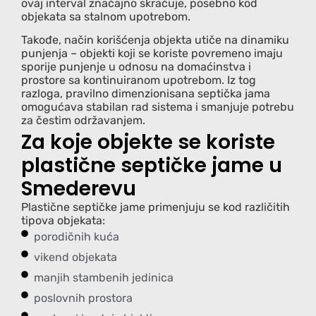
ovaj interval značajno skraćuje, posebno kod
objekata sa stalnom upotrebom.
Takođe, način korišćenja objekta utiče na dinamiku
punjenja – objekti koji se koriste povremeno imaju
sporije punjenje u odnosu na domaćinstva i
prostore sa kontinuiranom upotrebom. Iz tog
razloga, pravilno dimenzionisana septička jama
omogućava stabilan rad sistema i smanjuje potrebu
za čestim održavanjem.
Za koje objekte se koriste
plastične septičke jame u
Smederevu
Plastične septičke jame primenjuju se kod različitih
tipova objekata:
porodičnih kuća
vikend objekata
manjih stambenih jedinica
poslovnih prostora