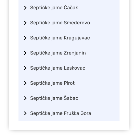
Septičke jame Čačak
Septičke jame Smederevo
Septičke jame Kragujevac
Septičke jame Zrenjanin
Septičke jame Leskovac
Septičke jame Pirot
Septičke jame Šabac
Septičke jame Fruška Gora