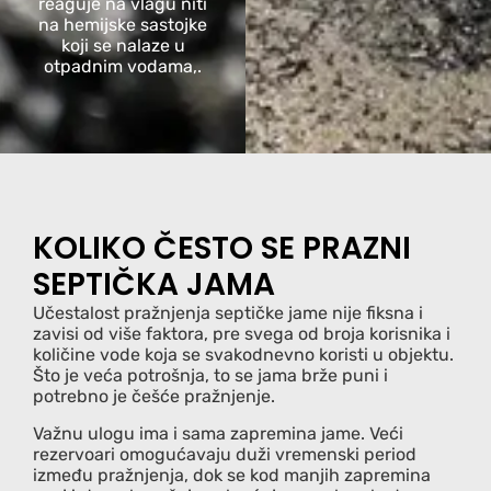
reaguje na vlagu niti
na hemijske sastojke
koji se nalaze u
otpadnim vodama,.
KOLIKO ČESTO SE PRAZNI
SEPTIČKA JAMA
Učestalost pražnjenja septičke jame nije fiksna i
zavisi od više faktora, pre svega od broja korisnika i
količine vode koja se svakodnevno koristi u objektu.
Što je veća potrošnja, to se jama brže puni i
potrebno je češće pražnjenje.
Važnu ulogu ima i sama zapremina jame. Veći
rezervoari omogućavaju duži vremenski period
između pražnjenja, dok se kod manjih zapremina