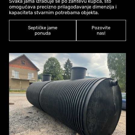
Svaka jama izrađuje se po zahtevu kupca, što
omogućava precizno prilagođavanje dimenzija i
kapaciteta stvarnim potrebama objekta.
Septičke jame
Pozovite
ponuda
nas!