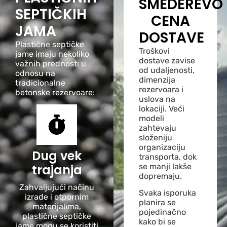
SMEDEREVO
SEPTIČKIH
CENA
JAMA
DOSTAVE
Plastične septičke
Troškovi
jame imaju nekoliko
dostave zavise
važnih prednosti u
od udaljenosti,
odnosu na
dimenzija
tradicionalne
rezervoara i
betonske rezervoare:
uslova na
lokaciji. Veći
modeli
zahtevaju
složeniju
organizaciju
Dug vek
transporta, dok
se manji lakše
trajanja
dopremaju.
Zahvaljujući načinu
Svaka isporuka
izrade i otpornim
planira se
materijalima,
pojedinačno
plastične septičke
kako bi se
jame mogu se koristiti