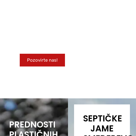
Kontaktirajte nas
poručivanje
Za sve dodatne informacije slobodno nas
pozovite!
Pozovirte nas!
SEPTIČKE
PREDNOSTI
JAME
PLASTIČNIH