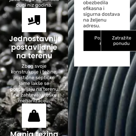
obezbedila
dugi niz godina.
efikasna i
sigurna dostava
na željenu
adresu.
Jednostavnije
Pozovite
Zatražite
nas!
ponudu
postavljanje
na terenu
Zbog svoje
konstrukcije i težine,
plastične septičke
jame lakše se
postavljaju na terenu
i ne zahtevaju tešku
mehanizaciju.
Manja težina