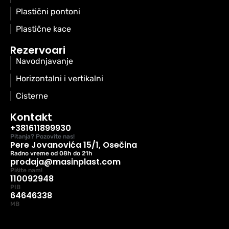
Plastični pontoni
Plastične kace
Rezervoari
Navodnjavanje
Horizontalni i vertikalni
Cisterne
Kontakt
+381611899930
Pitanja? Pozovite nas!
Pere Jovanovića 15/1, Osečina
Radno vreme od 08h do 21h
prodaja@masinplast.com
Pišite nam!
110092948
PIB
64646338
MB