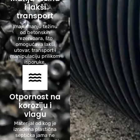
i lakši
transport
Imaju manju težinu
od betonskih
rezervoara, što
omogućava lakši
utovar, transport i
manipulaciju prilikom
isporuke.
Otpornost na
koroziju i
vlagu
Materijal od kog je
izrađena plastična
septička jama ne