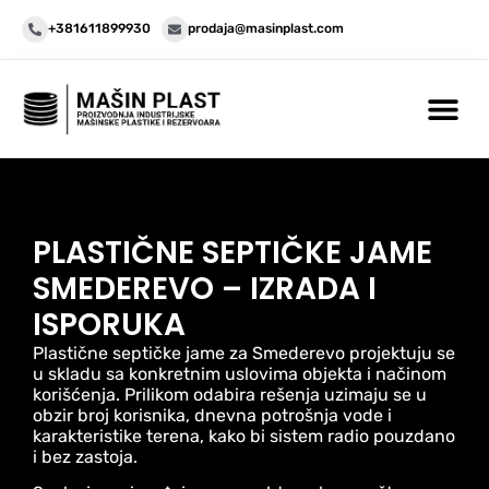
+381611899930
prodaja@masinplast.com
PLASTIČNE SEPTIČKE JAME
SMEDEREVO – IZRADA I
ISPORUKA
Plastične septičke jame za Smederevo projektuju se
u skladu sa konkretnim uslovima objekta i načinom
korišćenja. Prilikom odabira rešenja uzimaju se u
obzir broj korisnika, dnevna potrošnja vode i
karakteristike terena, kako bi sistem radio pouzdano
i bez zastoja.