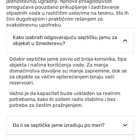
jednostavnoj ugradnji. Njihova prilagodljivost
omogućava pouzdano prikupljanje i zadržavanje
otpadnih voda u različitim uslovima na terenu, što ih
čini dugotrajnim i praktičnim rešenjem za
svakodnevnu upotrebu.
Kako izabrati odgovarajuću septičku jamu za
objekat u Smederevu?
Odabir septičke jame zavisi od broja korisnika, tipa
objekta i načina korišćenja vode. Za manja
domaćinstva dovoljne su manje zapremine, dok se
za objekte sa većim opterećenjem biraju veći
rezervoari.
Važno je da kapacitet bude usklađen sa realnim
potrebama, kako bi sistem radio stabilno i bez
potrebe za čestim pražnjenjem.
Da li se septičke jame izrađuju po meri?